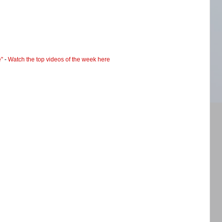
e"
-
Watch the top videos of the week here