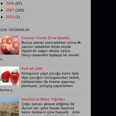
►
2008
(87)
►
2007
(102)
►
2004
(1)
ÇOK OKUNANLAR
Corona / Covid-19 ve Aptallar
Bunca zaman yazmadıktan sonra ilk
yazının sebebinin böyle büyük
ölçekli bir salgın olması üzücü...
Gerçi cesaretimi toplayıp bir önceki
s...
Kod adı çilek
Komşunun yaşıt çocuğu kızını öptü
diye çocuğun omurgasından tesbih,
kafatasından da imame yapmayı
planlayan, yürüyüş yaparlarken
korna ç...
İstanbul ve Beton Yığınları
Çoğu zaman şikayet ettiğimiz bir
durum var; şehir hayatı hepimizi
beton blokların içine hapsetti... Artık