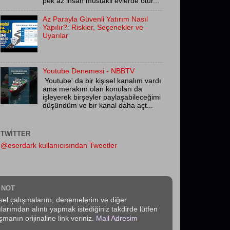
pek az insan müstakil evlerde otur...
Az Parayla Güvenli Yatırım Nasıl
Yapılır?: Riskler, Seçenekler ve
Uyarılar
Youtube Denemesi - NBBTV
Youtube' da bir kişisel kanalım vardı
ama merakım olan konuları da
işleyerek birşeyler paylaşabileceğimi
düşündüm ve bir kanal daha açt...
TWITTER
@eserdark kullanıcısından Tweetler
 NOT
isel çalışmalarım, denemelerim ve diğer
ılarımdan alıntı yapmak istediğiniz takdirde lütfen
şmanın orijinaline link veriniz.
Mail Adresim