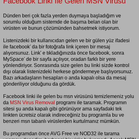
Facebook Linki İle Gelen MSN Virüsü
Dünden beri çok fazla yerden duymaya başladığım ve
sorumlu olduğum sistemde de başıma belan olan bir
virüsten ve bunun çözümünden bahsetmek istiyorum.
Listenizdeki bir kullanıcıdan gelen ve bir gülen yüz ifadesi
ile facebook' da bir fotoğrafa link içeren bir mesaj
alıyorsunuz. Link' e tıkladığınızda önce facebook, sonra
MySpace' de bir sayfa açılıyor, oradan farklı bir yere
yönlendiriyor. Sonrasında size gelen bu linki sizde kontrol
dışı olarak listenizdeki herkese göndermeye başlıyorsunuz.
Bazı arkadaşların hesapları o anda kapalı olsa da mesaj
gönderiliyor olduğunu da gördük.
Facebook linki ile gelen bu msn virüsünü temizlemeniz yolu
da
MSN Virus Removal
programı ile taramak. Programın
sitesi şu anda kapalı gibi görünüyor ama sayfadaki tek
linkten ücretsiz olarak indireceğiniz bu programla bu ve
benzeri msn tabanlı virüslerden kurtulmanız mümkün.
Bu programdan önce AVG Free ve NOD32 ile tarama