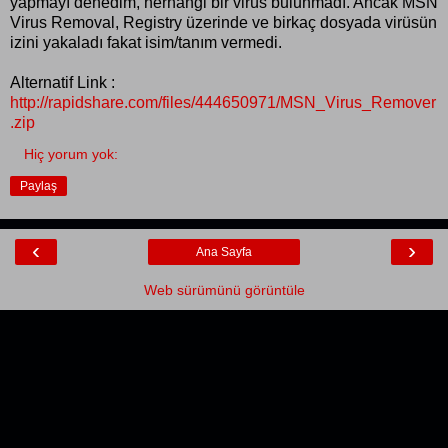
yapmayı denedim, herhangi bir virüs bulunmadı. Ancak MSN
Virus Removal, Registry üzerinde ve birkaç dosyada virüsün
izini yakaladı fakat isim/tanım vermedi.
Alternatif Link :
http://rapidshare.com/files/444650971/MSN_Virus_Remover
.zip
Hiç yorum yok:
Paylaş
‹
›
Ana Sayfa
Web sürümünü görüntüle