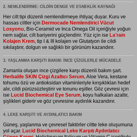
2. NEMLENDIRME: CILDIN DENGE VE ESNEKLIK KAYNAĞI
Her cilt tipi düzenli nemlendirmeye ihtiyaç duyar. Kuru ve
hassas ciltler için
Dermocade Nemlendirici Vücut
Losyonu
, Bio-Ceramid ve Inca Omega Oil içeriğiyle yoğun
nem sağlar, cilt bariyerini güçlendirir. Yüz için ise
La’rain
Kolajen Krem
, tip I & III kolajen ve Glutatyon ile cildi
sıkılaştırır, dolgun ve sağlıklı bir görünüm kazandırır.
3. YAŞLANMA KARŞITI BAKIM: İNCE ÇIZGILERLE MÜCADELE
Zamanla oluşan ince çizgilere karşı düzenli bakım şart.
Herbalife SKIN Çizgi Azaltıcı Serum
, Aloe Vera, kestane
tohumu özü ve antioksidan vitaminleriyle kırışıklıkları hedef
alır, cildi pürüzsüzleştirir ve tonunu eşitler. Göz çevresi için
ise
Lucid Biochemical Eye Serum
, koyu halkaları azaltır,
şişlikleri giderir ve göz çevresine aydınlık kazandırır.
4. LEKE KARŞITI VE AYDINLATICI BAKIM
Güneş, yaşlanma ve çevresel faktörler ciltte leke oluşumuna
yol açar.
Lucid Biochemical Leke Karşıtı Aydınlatıcı
Güneş Kremi
, Helichrysum Italicum ve Vitamin C içeriğiyle