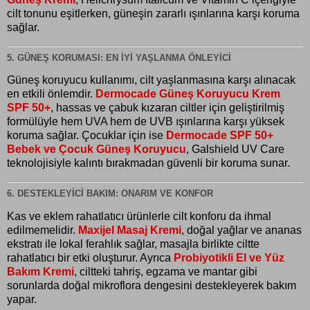
cilt tonunu eşitlerken, güneşin zararlı ışınlarına karşı koruma
sağlar.
5. GÜNEŞ KORUMASI: EN İYI YAŞLANMA ÖNLEYICI
Güneş koruyucu kullanımı, cilt yaşlanmasına karşı alınacak
en etkili önlemdir.
Dermocade Güneş Koruyucu Krem
SPF 50+
, hassas ve çabuk kızaran ciltler için geliştirilmiş
formülüyle hem UVA hem de UVB ışınlarına karşı yüksek
koruma sağlar. Çocuklar için ise
Dermocade SPF 50+
Bebek ve Çocuk Güneş Koruyucu
, Galshield UV Care
teknolojisiyle kalıntı bırakmadan güvenli bir koruma sunar.
6. DESTEKLEYICI BAKIM: ONARIM VE KONFOR
Kas ve eklem rahatlatıcı ürünlerle cilt konforu da ihmal
edilmemelidir.
Maxijel Masaj Kremi
, doğal yağlar ve ananas
ekstratı ile lokal ferahlık sağlar, masajla birlikte ciltte
rahatlatıcı bir etki oluşturur. Ayrıca
Probiyotikli El ve Yüz
Bakım Kremi
, ciltteki tahriş, egzama ve mantar gibi
sorunlarda doğal mikroflora dengesini destekleyerek bakım
yapar.