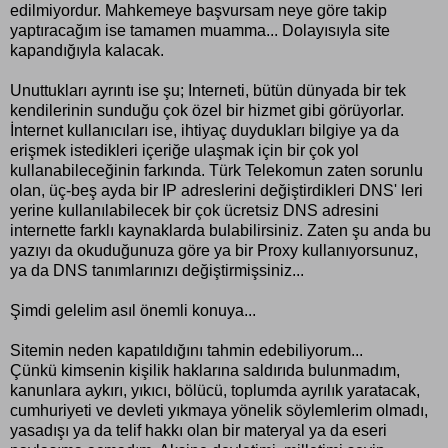
edilmiyordur. Mahkemeye başvursam neye göre takip
yaptıracağım ise tamamen muamma... Dolayısıyla site
kapandığıyla kalacak.
Unuttukları ayrıntı ise şu; Interneti, bütün dünyada bir tek
kendilerinin sunduğu çok özel bir hizmet gibi görüyorlar.
İnternet kullanıcıları ise, ihtiyaç duydukları bilgiye ya da
erişmek istedikleri içeriğe ulaşmak için bir çok yol
kullanabileceğinin farkında. Türk Telekomun zaten sorunlu
olan, üç-beş ayda bir IP adreslerini değiştirdikleri DNS' leri
yerine kullanılabilecek bir çok ücretsiz DNS adresini
internette farklı kaynaklarda bulabilirsiniz. Zaten şu anda bu
yazıyı da okuduğunuza göre ya bir Proxy kullanıyorsunuz,
ya da DNS tanımlarınızı değiştirmişsiniz...
Şimdi gelelim asıl önemli konuya...
Sitemin neden kapatıldığını tahmin edebiliyorum...
Çünkü kimsenin kişilik haklarına saldırıda bulunmadım,
kanunlara aykırı, yıkıcı, bölücü, toplumda ayrılık yaratacak,
cumhuriyeti ve devleti yıkmaya yönelik söylemlerim olmadı,
yasadışı ya da telif hakkı olan bir materyal ya da eseri