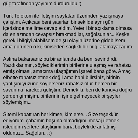
güç tarafından yayınım durduruldu :)
Türk Telekom ile iletişim sayfaları üzerinden yazışmaya
çalıştım. Açıkcası beni şaşırtan bir şekilde aynı gün
içerisinde mailime cevap aldım. Yeterli bir açıklama olmasa
da en azından cevapsız bırakmadılar, sağolsunlar... Keşke
gerekli bilgiyi alabilsem de şu olayın üzerine gidebilsem
ama görünen o ki, kimseden sağlıklı bir bilgi alamayacağım.
Aslına bakarsanız bu bir anlamda da beni sevindirdi.
Yazdıklarımın, söylediklerimin birilerine ulaşmış ve rahatsız
etmiş olması, amacıma ulaştığımın işareti bana göre. Amaç
elbette rahatsız etmek değil ama hani bilirsiniz, birinin
yanlışını yüzüne söylerseniz rahatsız olur, hemen bir
savunma hareketi geliştirir. Demek ki, ben de konuya doğru
yerden girmişim, birilerinin işine gelmeyecek birşeyler
söylemişim...
Sitemi kapattıran her kimse, kimlerse... Size teşekkür
ediyorum, çabamın boşuna olmadığını, mesaj iletmek
istediğim yerlere ulaştığımı bana böylelikle anlatmış
oldunuz... Sağolun... ;)