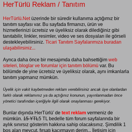
HerTürlü Reklam / Tanıtım
HerTürlü.Net
üzerinde bir süredir kullanıma açtığımız bir
tanıtım sayfası var. Bu sayfada firmanızı, ürün ve
hizmetlerinizi ücretsiz ve üyeliksiz olarak dilediğiniz gibi
tanıtabilir, linkler, resimler, video ve ses dosyaları ile görseli
destekleyebilirsiniz.
Ticari Tanıtım Sayfalarımıza buradan
ulaşabilirsiniz...
Ayrıca daha önce bir mesajımda daha bahsettiğim
web
siteleri, bloglar ve forumlar için tanıtım bölümü
var. Bu
bölümde de yine ücretsiz ve üyeliksiz olarak, aynı imkanlarla
tanıtım yapmanız mümkün.
Üyelik için vakit kaybetmeden reklam verebilirsiniz ancak üye olanlardan
farklı olarak reklamınız ya da açtığınız konunun, yayınlanmadan önce
yönetici tarafından içeriğiyle ilgili olarak onaylanması gerekiyor.
Bunlar dışında HerTürlü' de
text reklam
vermeniz de
mümkün.
15 YTL
5 TL bedelle tüm forum sayfalarında bir
aylık sınırsız gösterim hakkına sahip olacaksınız. Şimdilik 1
boş alan mevcut, fırsatı kaçırmayın derim... İletişim için