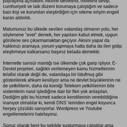
paylaşıma açmadım. Aksine devletimi, milletimi sevip,
cumhuriyeti ve laik düzeni korumaya çalıştığım ve sadece
bazı kişi ve kurumları eleştirdiğim için siteme erişim engeli
kararı aldırıldı.
Malumunuz bu ülkede sevilen vatandaş olmanın yolu, her
söylenene "evet" demek, her yapılanı kabul etmek, uygun
görülene ses çıkarmamaktan geçiyor. Aksini yapar da
hakkınızı aramaya, yorum yapmaya hatta daha da ileri gidip
eleştirmeye kalkarsanız başınız belada demektir.
İnternette sansür mantığı ise ülkemde çok garip işliyor. E-
Devlet projeleri, sağlıklı verilemeyen kamu hizmetlerinin
telafisi olarak değil de, vatandaşa bir lütufmuş gibi
gösterilerek ahkam kesiliyor ama ne devlet büyüklerinin ne
de yetkililerin, daha da komiği Telekom yetkililerinin bile
sistemlerin nasıl işlediğine dair bir fikri yok anlaşılan.
Dediğim gibi bu hizmeti sadece kendilerinin verebildiğine
inanıyor olmalılar ki, kendi DNS' lerinden engel koyunca
herşey çözüldü sanıyorlar. Wordpress ve Youtube
engellemelerini hatırlayınız.
Sonuç olarak beni bu şekilde susturmaya çalıştılar ama