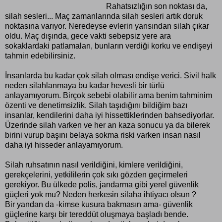
Rahatsızlığın son noktası da,
silah sesleri... Maç zamanlarında silah sesleri artık doruk
noktasına varıyor. Neredeyse evlerin yarısından silah çıkar
oldu. Maç dışında, gece vakti sebepsiz yere ara
sokaklardaki patlamaları, bunların verdiği korku ve endişeyi
tahmin edebilirsiniz.
İnsanlarda bu kadar çok silah olması endişe verici. Sivil halk
neden silahlanmaya bu kadar hevesli bir türlü
anlayamıyorum. Birçok sebebi olabilir ama benim tahminim
özenti ve denetimsizlik. Silah taşıdığını bildiğim bazı
insanlar, kendilerini daha iyi hissettiklerinden bahsediyorlar.
Üzerinde silah varken ve her an kaza sonucu ya da bilerek
birini vurup başını belaya sokma riski varken insan nasıl
daha iyi hisseder anlayamıyorum.
Silah ruhsatının nasıl verildiğini, kimlere verildiğini,
gerekçelerini, yetkililerin çok sıkı gözden geçirmeleri
gerekiyor. Bu ülkede polis, jandarma gibi yerel güvenlik
güçleri yok mu? Neden herkesin silaha ihtiyacı olsun ?
Bir yandan da -kimse kusura bakmasın ama- güvenlik
güçlerine karşı bir tereddüt oluşmaya başladı bende.