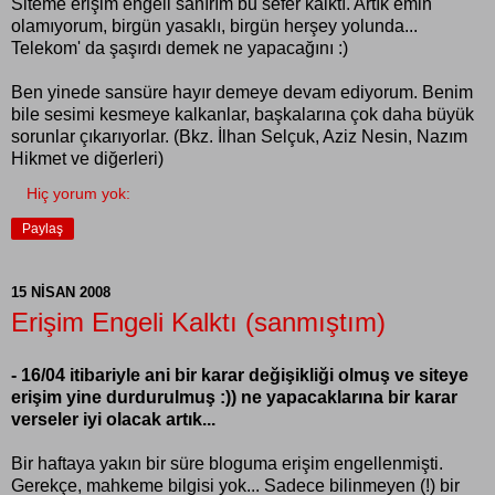
Siteme erişim engeli sanırım bu sefer kalktı. Artık emin
olamıyorum, birgün yasaklı, birgün herşey yolunda...
Telekom' da şaşırdı demek ne yapacağını :)
Ben yinede sansüre hayır demeye devam ediyorum. Benim
bile sesimi kesmeye kalkanlar, başkalarına çok daha büyük
sorunlar çıkarıyorlar. (Bkz. İlhan Selçuk, Aziz Nesin, Nazım
Hikmet ve diğerleri)
Hiç yorum yok:
Paylaş
15 NISAN 2008
Erişim Engeli Kalktı (sanmıştım)
- 16/04 itibariyle ani bir karar değişikliği olmuş ve siteye
erişim yine durdurulmuş :)) ne yapacaklarına bir karar
verseler iyi olacak artık...
Bir haftaya yakın bir süre bloguma erişim engellenmişti.
Gerekçe, mahkeme bilgisi yok... Sadece bilinmeyen (!) bir