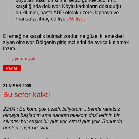
boyutlarındaki bir kilimi ise 25 günde 300 YTL
karşılığında dokuyor. Köylü kadınların dokuduğu
bu kilimler, başta ABD olmak üzere Japonya ve
Fransa’ya ihraç ediliyor.
Milliyet
El emeğine karşılık bulmak zordur, ne güzel ki emekleri
ziyan olmuyor. Bölgenin girişimcilerini de ayrıca kutlamak
lazım...
Hiç yorum yok:
Paylaş
21 NISAN 2008
Bu sefer kalktı
22/04 : Bu konu çok uzadı, biliyorum... bende rahatsız
olmaya başladım ama sanırım telekom dns' lerinin bir
sıkıntısı bu; erişim bir gün var, ertesi gün yok. Sonunda
hepten erişim kesildi...